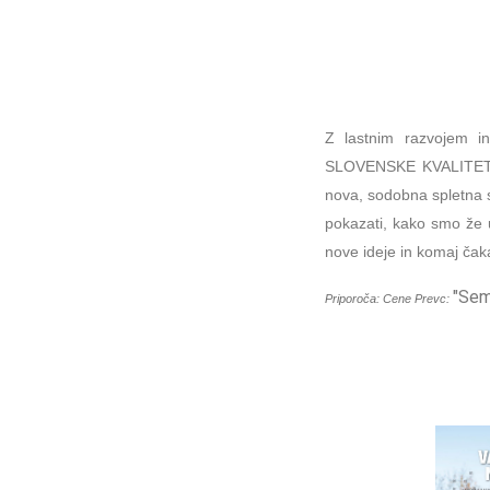
Z lastnim razvojem i
SLOVENSKE KVALITETE v
nova, sodobna spletna 
pokazati, kako smo že 
nove ideje in komaj čaka
"Sem
Priporoča: Cene Prevc: