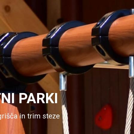
NI PARKI
grišča in trim steze