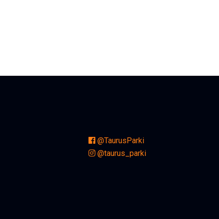
@TaurusParki
@taurus_parki