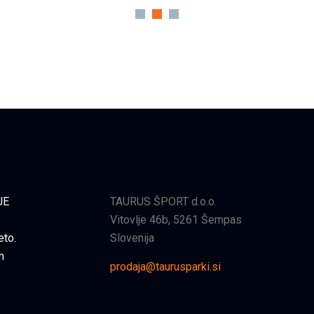
JE
TAURUS ŠPORT d.o.o.
Vitovlje 46b, 5261 Šempas
eto.
Slovenija
m
prodaja@taurusparki.si