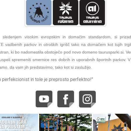
n sledenjem visokim evropskim in domačim standardom, si priza
adbenih parkov in otroških igrišč tako na domačem kot tujih trgih
stran, ki bo nadomestila obstoječo pod novo domeno taurusparki.si. V
uspeli spremeniti smernice res dobrih in uporabnih športnih parkov. V
mo, da vam jih predstavimo, tako kot si zaslužijo.
 perfekcionist in tole je preprosto perfektno!"